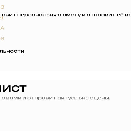
0
3
вит персональную смету и отправит её ва
et
6А
46
льности
лист
с вами и отправит актуальные цены.