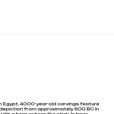
In Egypt, 4000-year-old carvings feature
 a depiction from approximately 600 BC in
 a horn or horn-like stick. In Inner