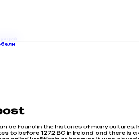
укций
ебели
 post
n be found in the histories of many cultures. 
ates to before 1272 BC in Ireland, and there is
called kerētízein or because it was played with