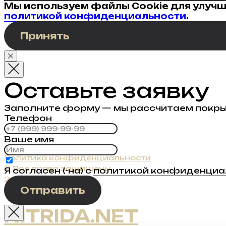
Мы используем файлы Cookie для улучш
политикой конфиденциальности
.
Принять
Оставьте заявку
Заполните форму — мы рассчитаем покрыт
Телефон
Ваше имя
Политика конфиденциальности
© Все права защищены
Я согласен (-на) с
политикой конфиденциа
2023 - 2025
Отправить
NITRIDA.NET