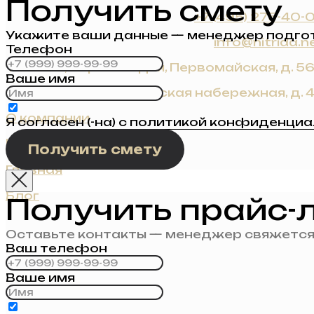
Получить смету
+7 (495) 275-40-
Укажите ваши данные — менеджер подгото
info@nitrida.n
Телефон
г. Химки, мкр-н Сходня, Первомайская, д. 5
Ваше имя
г. Москва, Фрунзенская набережная, д. 
О компании
Я согласен (-на) с
политикой конфиденциа
Контакты
Получить смету
Главная
Блог
Получить прайс-
Оставьте контакты — менеджер свяжется 
Ваш телефон
Ваше имя