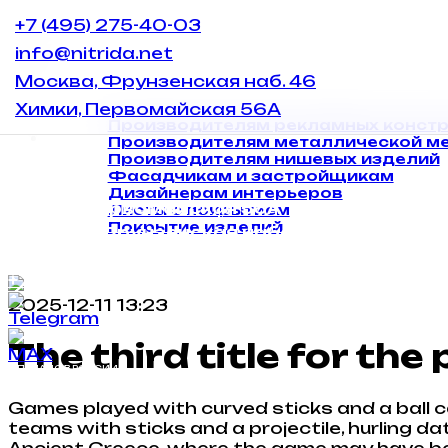
+7 (495) 275-40-03
Главная
Цвета и текстуры
info@nitrida.net
Каталог
Москва, Фрунзенская наб. 46
О компании
Химки, Первомайская 56А
Блог
Производителям рекламных констр
Контакты
Производителям металлической м
Производителям нишевых изделий
Фасадчикам и застройщикам
Дизайнерам интерьеров
Химки, Первомайская 56А
Листы с покрытием
Покрытие изделий
Москва, Фрунзенская набережная 46
info@nitrida.net
+7 (495) 275-40-03
2025-12-11 13:23
The third title for the
СДЕЛАНО В РОССИИ
ECO NITRID
Games played with curved sticks and a ball ca
teams with sticks and a projectile, hurling d
Ancient Greece, where the game may have been 