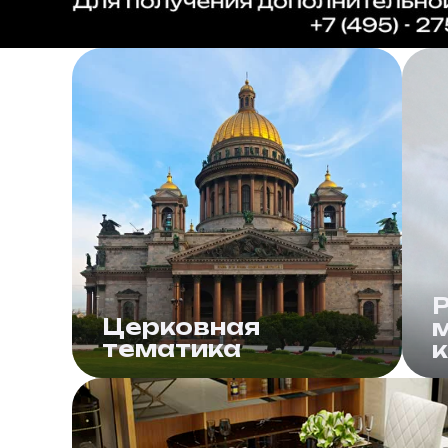
Церковная
тематика
Покрытие куполов храмов,
О
кресты, церковная утварь,
п
внутренние элементы
в
отделки