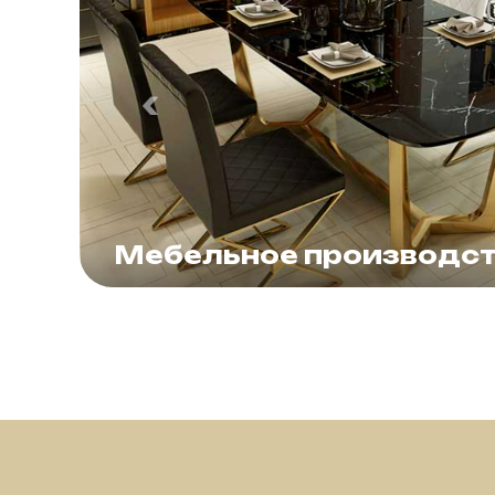
Мебельное производс
Диванные конструкции, основания кр
тумб, столов и консолей, опоры и нож
шкафы, фурнитура