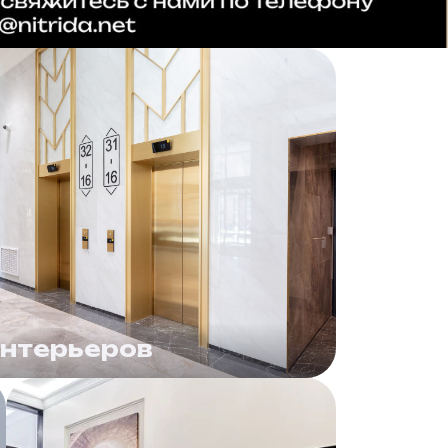
интерьеров
алы лифтов, ниши, арки, двери в
нты декора, скульптурные группы,
коративного камня, стекла и