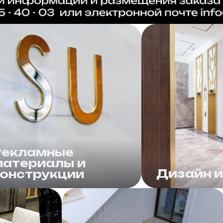
Рекламные
материалы и
Дизайн 
конструкции
бъемные буквы,
Кабины и порт
ередвижные конструкции,
холлах, элеме
ывески, таблички
изделия из де
металла