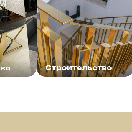
Строительство
тво
Лестничные конструкции,
оватей,
отделочные панели,
ки,
плинтусы, молдинги,
профили