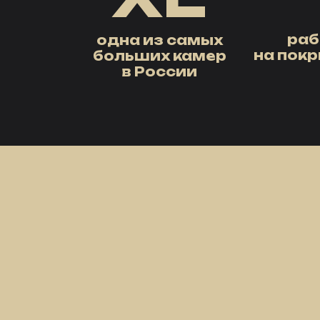
раб
одна из самых
на пок
больших камер
в России
1
Одна из самых
Сро
больших камер
издел