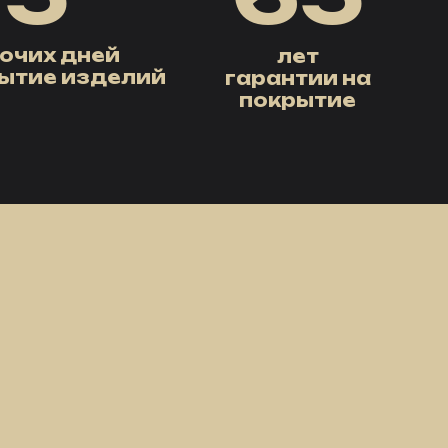
очих дней
лет
рытие изделий
гарантии на
покрытие
2
3
Гарантия на
к покрытия
покрытие 65 лет
ий 5 рабочих